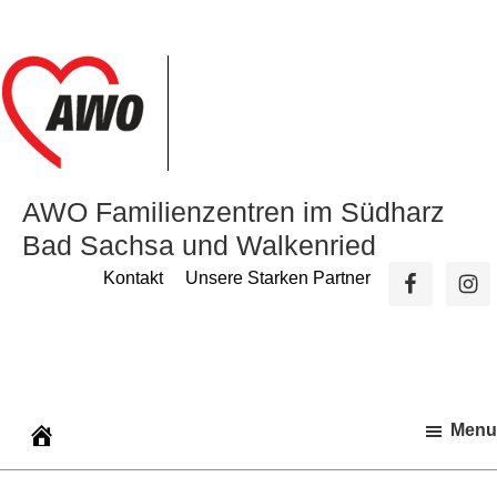
Zur
Zum
Zur
Hauptnavigation
Inhalt
Seitenspalte
springen
springen
springen
AWO Familienzentren im Südharz
Bad Sachsa und Walkenried
Kontakt
Unsere Starken Partner
Menu